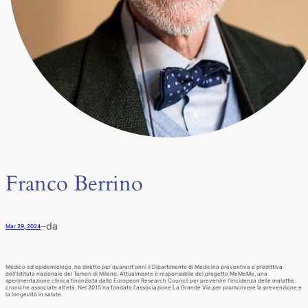
Franco Berrino
da
Mar 29, 2024
—
Medico ed epidemiologo, ha diretto per quarant’anni il Dipartimento di Medicina preventiva e predittiva
dell’Istituto nazionale dei Tumori di Milano. Attualmente è responsabile del progetto MeMeMe, una
sperimentazione clinica finanziata dallo European Research Council per prevenire l’incidenza delle malattie
croniche associate all’età. Nel 2015 ha fondato l’associazione La Grande Via per promuovere la prevenzione e
la longevità in salute.