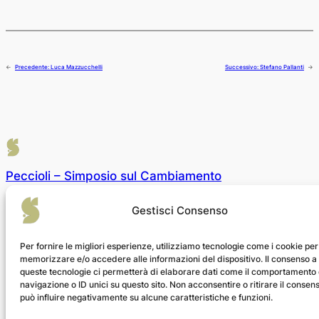
←
Precedente:
Luca Mazzucchelli
Successivo:
Stefano Pallanti
→
Peccioli – Simposio sul Cambiamento
Gestisci Consenso
Chi siamo
Privacy
Social
Team
Privacy Policy
Facebook
Per fornire le migliori esperienze, utilizziamo tecnologie come i cookie per
Cronologia
Termini e condizioni
Instagram
memorizzare e/o accedere alle informazioni del dispositivo. Il consenso a
Opportunità di lavoro
Contattaci
Twitter/X
queste tecnologie ci permetterà di elaborare dati come il comportamento 
navigazione o ID unici su questo sito. Non acconsentire o ritirare il consen
può influire negativamente su alcune caratteristiche e funzioni.
Progettato con
WordPress